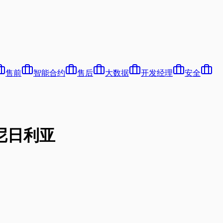
售前
智能合约
售后
大数据
开发经理
安全
）于尼日利亚