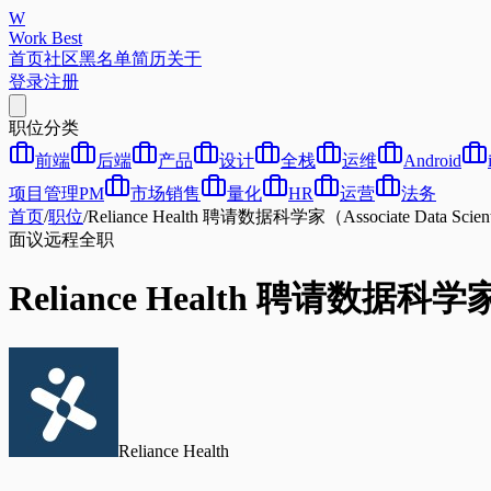
W
Work Best
首页
社区
黑名单
简历
关于
登录
注册
职位分类
前端
后端
产品
设计
全栈
运维
Android
项目管理PM
市场销售
量化
HR
运营
法务
首页
/
职位
/
Reliance Health 聘请数据科学家（Associate Data Sc
面议
远程
全职
Reliance Health 聘请数据科学家
Reliance Health