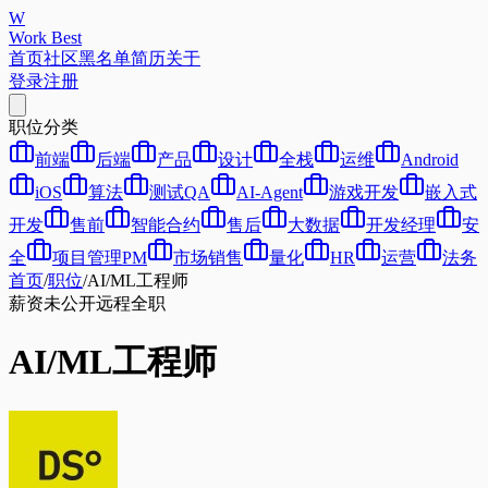
W
Work Best
首页
社区
黑名单
简历
关于
登录
注册
职位分类
前端
后端
产品
设计
全栈
运维
Android
iOS
算法
测试QA
AI-Agent
游戏开发
嵌入式
开发
售前
智能合约
售后
大数据
开发经理
安
全
项目管理PM
市场销售
量化
HR
运营
法务
首页
/
职位
/
AI/ML工程师
薪资未公开
远程
全职
AI/ML工程师