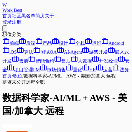
W
Work Best
首页
社区
黑名单
简历
关于
登录
注册
职位分类
前端
后端
产品
设计
全栈
运维
Android
iOS
算法
测试QA
AI-Agent
游戏开发
嵌入式
开发
售前
智能合约
售后
大数据
开发经理
安
全
项目管理PM
市场销售
量化
HR
运营
法务
首页
/
职位
/
数据科学家-AI/ML + AWS - 美国/加拿大 远程
薪资未公开
远程
全职
数据科学家-AI/ML + AWS - 美
国/加拿大 远程