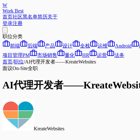
W
Work Best
首页
社区
黑名单
简历
关于
登录
注册
职位分类
前端
后端
产品
设计
全栈
运维
Android
项目管理PM
市场销售
量化
HR
运营
法务
首页
/
职位
/
AI代理开发者——KreateWebsites
面议
On-Site
全职
AI代理开发者——KreateWebsit
KreateWebsites