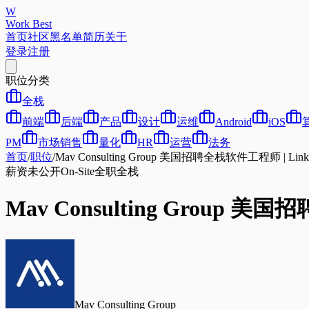
W
Work Best
首页
社区
黑名单
简历
关于
登录
注册
职位分类
全栈
前端
后端
产品
设计
运维
Android
iOS
PM
市场销售
量化
HR
运营
法务
首页
/
职位
/
Mav Consulting Group 美国招聘全栈软件工程师 | Link
薪资未公开
On-Site
全职
全栈
Mav Consulting Group 美
Mav Consulting Group