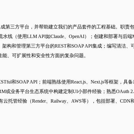
成第三方平台，并帮助建立我们的产品套件的工程基础。职责包括：
理流水线（使用LLM API如Claude、OpenAI）；创建和部
模式；架构和管理第三方平台的REST和SOAP API集成；编写清
性能、可扩展性和安全性方面的复杂问题。
和SOAP API；前端熟练使用React.js、Next.js等框架，具备Jav
RM或业务平台生态系统中构建定制UI小部件经验；熟悉OAuth 2
有云托管经验（Render、Railway、AWS等），包括部署、CD