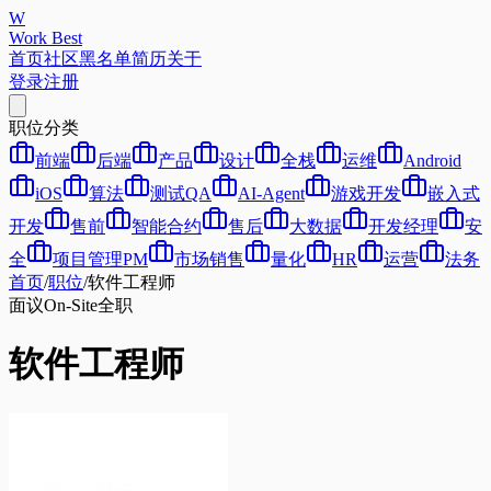
W
Work Best
首页
社区
黑名单
简历
关于
登录
注册
职位分类
前端
后端
产品
设计
全栈
运维
Android
iOS
算法
测试QA
AI-Agent
游戏开发
嵌入式
开发
售前
智能合约
售后
大数据
开发经理
安
全
项目管理PM
市场销售
量化
HR
运营
法务
首页
/
职位
/
软件工程师
面议
On-Site
全职
软件工程师