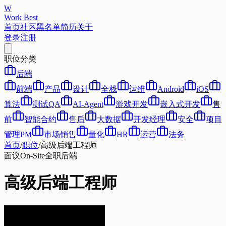
W
Work Best
首页
社区
黑名单
简历
关于
登录
注册
职位分类
后端
前端
产品
设计
全栈
运维
Android
iOS
算法
测试QA
AI-Agent
游戏开发
嵌入式开发
售
前
智能合约
售后
大数据
开发经理
安全
项目
管理PM
市场销售
量化
HR
运营
法务
首页
/
职位
/
高级后端工程师
面议
On-Site
全职
后端
高级后端工程师