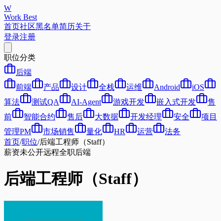
W
Work Best
首页
社区
黑名单
简历
关于
登录
注册
职位分类
后端
前端
产品
设计
全栈
运维
Android
iOS
算法
测试QA
AI-Agent
游戏开发
嵌入式开发
售
前
智能合约
售后
大数据
开发经理
安全
项目
管理PM
市场销售
量化
HR
运营
法务
首页
/
职位
/
后端工程师（Staff）
薪资未公开
远程
全职
后端
后端工程师（Staff）