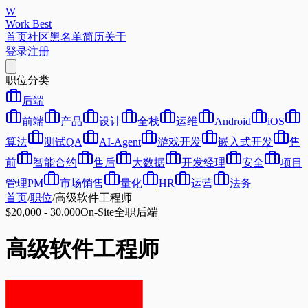
W
Work Best
首页
社区
黑名单
简历
关于
登录
注册
职位分类
后端
前端
产品
设计
全栈
运维
Android
iOS
算法
测试QA
AI-Agent
游戏开发
嵌入式开发
售
前
智能合约
售后
大数据
开发经理
安全
项目
管理PM
市场销售
量化
HR
运营
法务
首页
/
职位
/
高级软件工程师
$20,000 - 30,000
On-Site
全职
后端
高级软件工程师