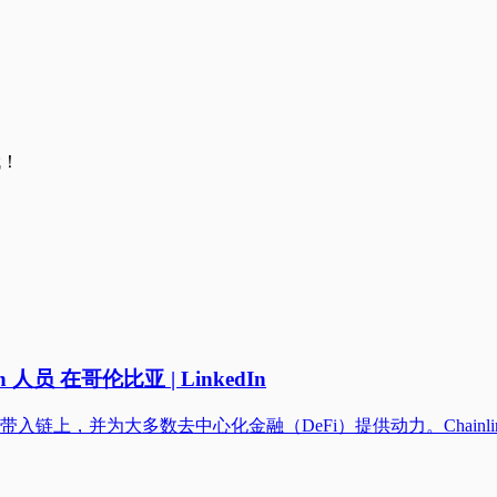
哦！
owth 人员 在哥伦比亚 | LinkedIn
资本市场带入链上，并为大多数去中心化金融（DeFi）提供动力。Chainl