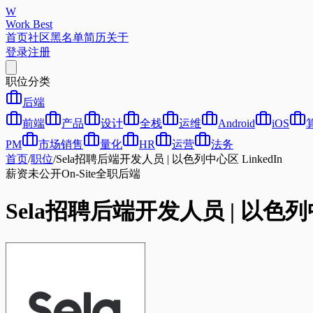
W
Work Best
首页
社区
黑名单
简历
关于
登录
注册
职位分类
后端
前端
产品
设计
全栈
运维
Android
iOS
PM
市场销售
量化
HR
运营
法务
首页
/
职位
/
Sela招聘后端开发人员 | 以色列中心区 LinkedIn
薪资未公开
On-Site
全职
后端
Sela招聘后端开发人员 | 以色列中