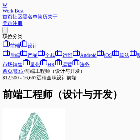
W
Work Best
首页
社区
黑名单
简历
关于
登录
注册
职位分类
前端
设计
后端
产品
全栈
运维
Android
iOS
算法
市场销售
量化
HR
运营
法务
首页
/
职位
/
前端工程师（设计与开发）
$12,500 - 16,667
远程
全职
设计
前端
前端工程师（设计与开发）