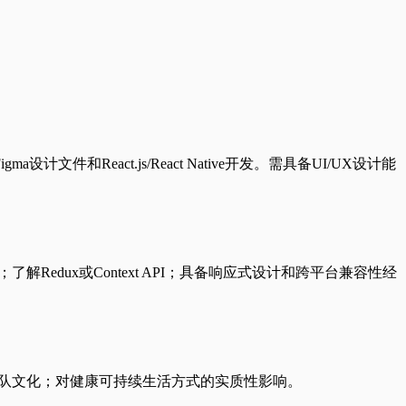
act.js/React Native开发。需具备UI/UX设计能
SS3；了解Redux或Context API；具备响应式设计和跨平台兼容性经
型团队文化；对健康可持续生活方式的实质性影响。