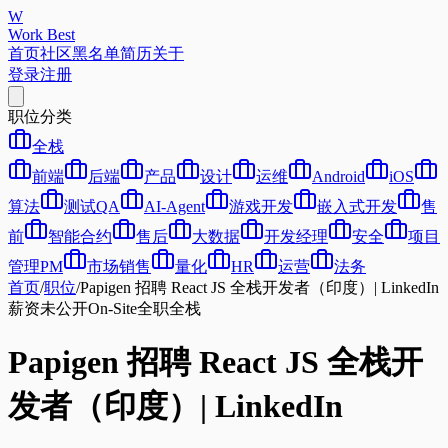
W
Work Best
首页
社区
黑名单
简历
关于
登录
注册
职位分类
全栈
前端
后端
产品
设计
运维
Android
iOS
算法
测试QA
AI-Agent
游戏开发
嵌入式开发
售
前
智能合约
售后
大数据
开发经理
安全
项目
管理PM
市场销售
量化
HR
运营
法务
首页
/
职位
/
Papigen 招聘 React JS 全栈开发者（印度）| LinkedIn
薪资未公开
On-Site
全职
全栈
Papigen 招聘 React JS 全栈开
发者（印度）| LinkedIn