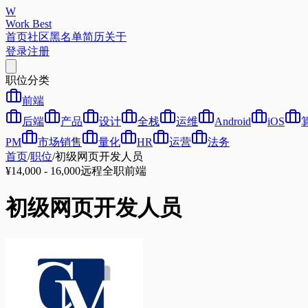
W
Work Best
首页
社区
黑名单
简历
关于
登录
注册
职位分类
前端
后端
产品
设计
全栈
运维
Android
iOS
PM
市场销售
量化
HR
运营
法务
首页
/
职位
/
初级网页开发人员
¥14,000 - 16,000
远程
全职
前端
初级网页开发人员