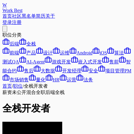
W
Work Best
首页
社区
黑名单
简历
关于
登录
注册
职位分类
后端
全栈
前端
产品
设计
运维
Android
iOS
算法
测试QA
AI-Agent
游戏开发
嵌入式开发
售前
智
能合约
售后
大数据
开发经理
安全
项目管理PM
市场销售
量化
HR
运营
法务
首页
/
职位
/
全栈开发者
薪资未公开
混合
全职
后端
全栈
全栈开发者