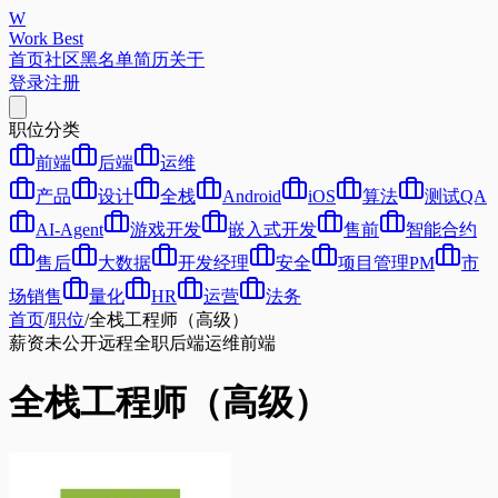
W
Work Best
首页
社区
黑名单
简历
关于
登录
注册
职位分类
前端
后端
运维
产品
设计
全栈
Android
iOS
算法
测试QA
AI-Agent
游戏开发
嵌入式开发
售前
智能合约
售后
大数据
开发经理
安全
项目管理PM
市
场销售
量化
HR
运营
法务
首页
/
职位
/
全栈工程师（高级）
薪资未公开
远程
全职
后端
运维
前端
全栈工程师（高级）