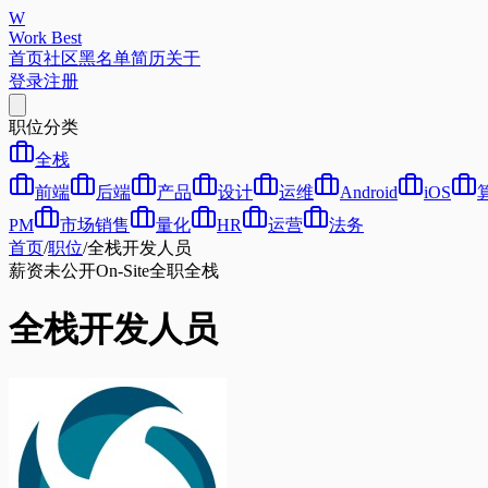
W
Work Best
首页
社区
黑名单
简历
关于
登录
注册
职位分类
全栈
前端
后端
产品
设计
运维
Android
iOS
PM
市场销售
量化
HR
运营
法务
首页
/
职位
/
全栈开发人员
薪资未公开
On-Site
全职
全栈
全栈开发人员