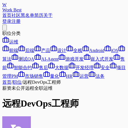
W
Work Best
首页
社区
黑名单
简历
关于
登录
注册
职位分类
运维
前端
后端
产品
设计
全栈
Android
iOS
算法
测试QA
AI-Agent
游戏开发
嵌入式开发
售
前
智能合约
售后
大数据
开发经理
安全
项目
管理PM
市场销售
量化
HR
运营
法务
首页
/
职位
/
远程DevOps工程师
薪资未公开
远程
全职
运维
远程DevOps工程师