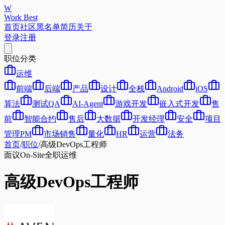
W
Work Best
首页
社区
黑名单
简历
关于
登录
注册
职位分类
运维
前端
后端
产品
设计
全栈
Android
iOS
算法
测试QA
AI-Agent
游戏开发
嵌入式开发
售
前
智能合约
售后
大数据
开发经理
安全
项目
管理PM
市场销售
量化
HR
运营
法务
首页
/
职位
/
高级DevOps工程师
面议
On-Site
全职
运维
高级DevOps工程师