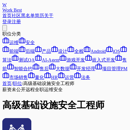
W
Work Best
首页
社区
黑名单
简历
关于
登录
注册
职位分类
运维
安全
前端
后端
产品
设计
全栈
Android
iOS
算法
测试QA
AI-Agent
游戏开发
嵌入式开发
售
前
智能合约
售后
大数据
开发经理
项目管理PM
市场销售
量化
HR
运营
法务
首页
/
职位
/
高级基础设施安全工程师
薪资未公开
远程
全职
运维
安全
高级基础设施安全工程师