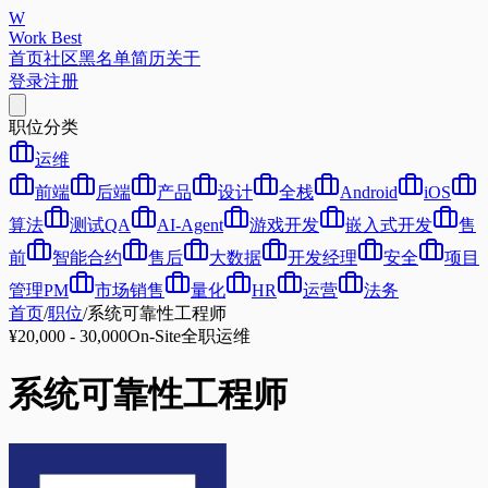
W
Work Best
首页
社区
黑名单
简历
关于
登录
注册
职位分类
运维
前端
后端
产品
设计
全栈
Android
iOS
算法
测试QA
AI-Agent
游戏开发
嵌入式开发
售
前
智能合约
售后
大数据
开发经理
安全
项目
管理PM
市场销售
量化
HR
运营
法务
首页
/
职位
/
系统可靠性工程师
¥20,000 - 30,000
On-Site
全职
运维
系统可靠性工程师