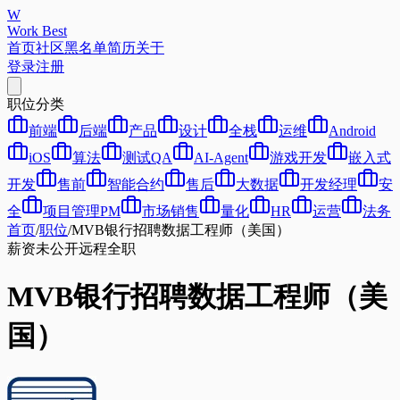
W
Work Best
首页
社区
黑名单
简历
关于
登录
注册
职位分类
前端
后端
产品
设计
全栈
运维
Android
iOS
算法
测试QA
AI-Agent
游戏开发
嵌入式
开发
售前
智能合约
售后
大数据
开发经理
安
全
项目管理PM
市场销售
量化
HR
运营
法务
首页
/
职位
/
MVB银行招聘数据工程师（美国）
薪资未公开
远程
全职
MVB银行招聘数据工程师（美
国）