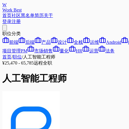
W
Work Best
首页
社区
黑名单
简历
关于
登录
注册
职位分类
前端
后端
产品
设计
全栈
运维
Android
项目管理PM
市场销售
量化
HR
运营
法务
首页
/
职位
/
人工智能工程师
¥25,470 - 65,785
远程
全职
人工智能工程师