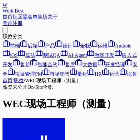
W
Work Best
首页
社区
黑名单
简历
关于
登录
注册
职位分类
前端
后端
产品
设计
全栈
运维
Android
iOS
算法
测试QA
AI-Agent
游戏开发
嵌入式
开发
售前
智能合约
售后
大数据
开发经理
安
全
项目管理PM
市场销售
量化
HR
运营
法务
首页
/
职位
/
WEC现场工程师（测量）
薪资未公开
On-Site
全职
WEC现场工程师（测量）