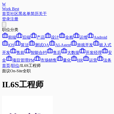
W
Work Best
首页
社区
黑名单
简历
关于
登录
注册
职位分类
前端
后端
产品
设计
全栈
运维
Android
iOS
算法
测试QA
AI-Agent
游戏开发
嵌入式
开发
售前
智能合约
售后
大数据
开发经理
安
全
项目管理PM
市场销售
量化
HR
运营
法务
首页
/
职位
/
IL6S工程师
面议
On-Site
全职
IL6S工程师