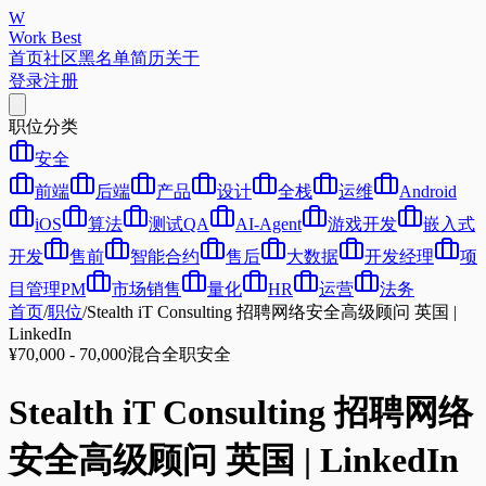
W
Work Best
首页
社区
黑名单
简历
关于
登录
注册
职位分类
安全
前端
后端
产品
设计
全栈
运维
Android
iOS
算法
测试QA
AI-Agent
游戏开发
嵌入式
开发
售前
智能合约
售后
大数据
开发经理
项
目管理PM
市场销售
量化
HR
运营
法务
首页
/
职位
/
Stealth iT Consulting 招聘网络安全高级顾问 英国 |
LinkedIn
¥70,000 - 70,000
混合
全职
安全
Stealth iT Consulting 招聘网络
安全高级顾问 英国 | LinkedIn