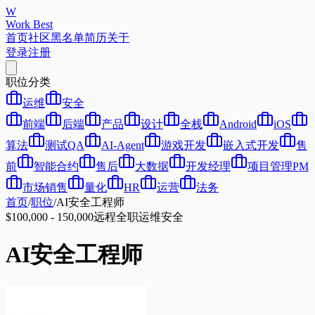
W
Work Best
首页
社区
黑名单
简历
关于
登录
注册
职位分类
运维
安全
前端
后端
产品
设计
全栈
Android
iOS
算法
测试QA
AI-Agent
游戏开发
嵌入式开发
售
前
智能合约
售后
大数据
开发经理
项目管理PM
市场销售
量化
HR
运营
法务
首页
/
职位
/
AI安全工程师
$100,000 - 150,000
远程
全职
运维
安全
AI安全工程师