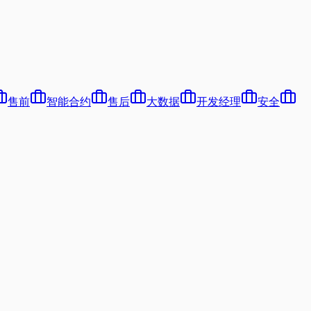
售前
智能合约
售后
大数据
开发经理
安全