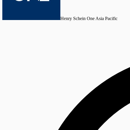
Henry Schein One Asia Pacific