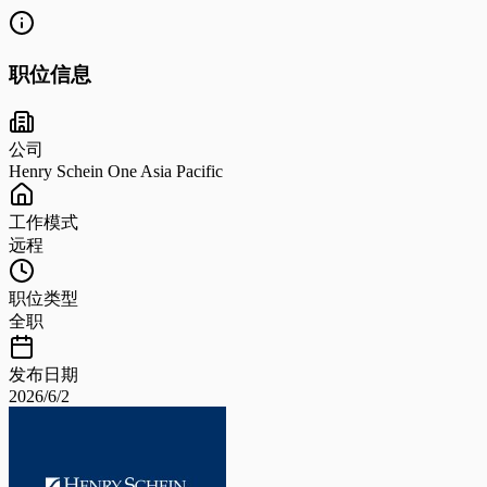
职位信息
公司
Henry Schein One Asia Pacific
工作模式
远程
职位类型
全职
发布日期
2026/6/2