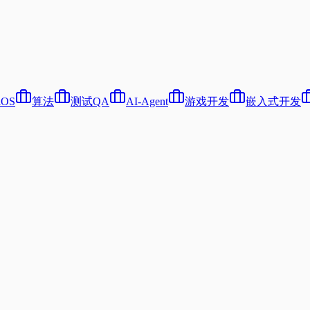
iOS
算法
测试QA
AI-Agent
游戏开发
嵌入式开发