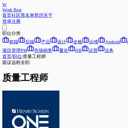
W
Work Best
首页
社区
黑名单
简历
关于
登录
注册
职位分类
前端
后端
产品
设计
全栈
运维
Android
项目管理PM
市场销售
量化
HR
运营
法务
首页
/
职位
/
质量工程师
面议
远程
全职
质量工程师