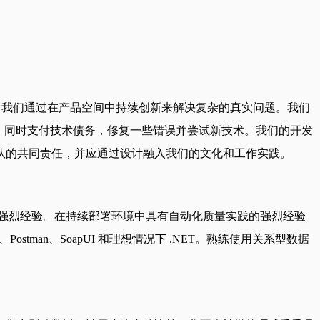
的未来。我们通过在产品空间中持续创新来解决复杂的真实问题。我们
6 周，同时支付技术债务，修复一些错误并尝试新技术。我们的开发
队的共同责任，并应通过设计融入我们的文化和工作实践。
项的强烈经验。在持续部署环境中具有自动化质量实践的强烈经验
Postman、SoapUI 和理想情况下 .NET。熟练使用关系型数据