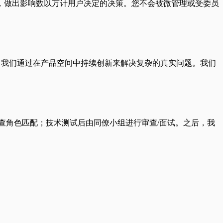
，做出影响数以万计用户决定的决策。您不会被微管理或受委员
的未来。我们通过在产品空间中持续创新来解决复杂的真实问题。我们
查角色匹配；技术测试后由同僚小组进行审查/面试。之后，我