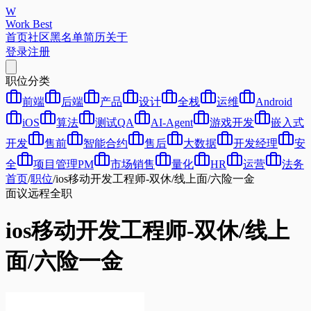
W
Work Best
首页
社区
黑名单
简历
关于
登录
注册
职位分类
前端
后端
产品
设计
全栈
运维
Android
iOS
算法
测试QA
AI-Agent
游戏开发
嵌入式
开发
售前
智能合约
售后
大数据
开发经理
安
全
项目管理PM
市场销售
量化
HR
运营
法务
首页
/
职位
/
ios移动开发工程师-双休/线上面/六险一金
面议
远程
全职
ios移动开发工程师-双休/线上
面/六险一金