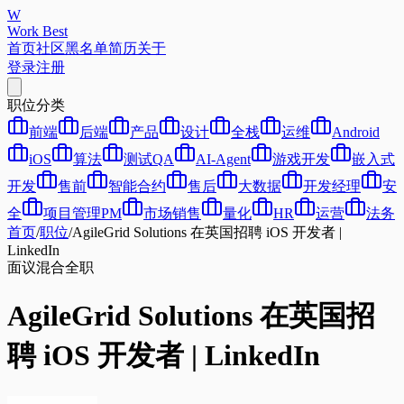
W
Work Best
首页
社区
黑名单
简历
关于
登录
注册
职位分类
前端
后端
产品
设计
全栈
运维
Android
iOS
算法
测试QA
AI-Agent
游戏开发
嵌入式
开发
售前
智能合约
售后
大数据
开发经理
安
全
项目管理PM
市场销售
量化
HR
运营
法务
首页
/
职位
/
AgileGrid Solutions 在英国招聘 iOS 开发者 |
LinkedIn
面议
混合
全职
AgileGrid Solutions 在英国招
聘 iOS 开发者 | LinkedIn