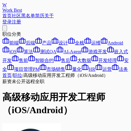
W
Work Best
首页
社区
黑名单
简历
关于
登录
注册
职位分类
前端
后端
产品
设计
全栈
运维
Android
iOS
算法
测试QA
AI-Agent
游戏开发
嵌入式
开发
售前
智能合约
售后
大数据
开发经理
安
全
项目管理PM
市场销售
量化
HR
运营
法务
首页
/
职位
/
高级移动应用开发工程师（iOS/Android）
薪资未公开
远程
全职
高级移动应用开发工程师
（iOS/Android）