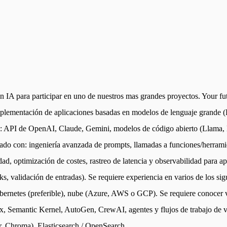
A para participar en uno de nuestros mas grandes proyectos. Your futur
 implementación de aplicaciones basadas en modelos de lenguaje grande
s: API de OpenAI, Claude, Gemini, modelos de código abierto (Llama, Mi
ado con: ingeniería avanzada de prompts, llamadas a funciones/herramie
d, optimización de costes, rastreo de latencia y observabilidad para ap
, validación de entradas). Se requiere experiencia en varios de los s
ernetes (preferible), nube (Azure, AWS o GCP). Se requiere conocer va
 Semantic Kernel, AutoGen, CrewAI, agentes y flujos de trabajo de var
r, Chroma), Elasticsearch / OpenSearch.