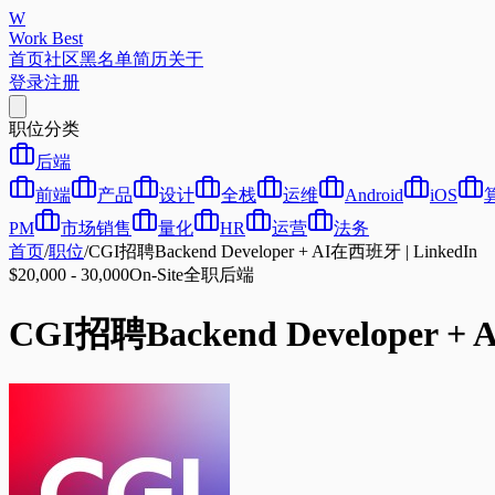
W
Work Best
首页
社区
黑名单
简历
关于
登录
注册
职位分类
后端
前端
产品
设计
全栈
运维
Android
iOS
PM
市场销售
量化
HR
运营
法务
首页
/
职位
/
CGI招聘Backend Developer + AI在西班牙 | LinkedIn
$20,000 - 30,000
On-Site
全职
后端
CGI招聘Backend Developer + 