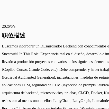
2026/6/3
职位描述
Buscamos incorporar un DEsarrollador Backend con conocimientos en I
Successful In This Role: Experiencia real en el diseño, desarrollo e
llevado a producción proyectos con varios de los siguientes elemento
(Copilot, Cursor, Claude Code, etc.). Debe comprender y haber trabaj
(Retrieval Augmented Generation), incrustaciones, medidas de segurida
aplicaciones LLM, seguridad de LLM (inyección de prompts, jailbreaks
arquitectura de backend, microservicios, pruebas, CI/CD, Docker, Kub
reales con al menos uno de ellos: LangChain, LangGraph, LlamaIndex,
PostgreSQL, bases de datos vectoriales (Pinecone, Weaviate, pgvecto