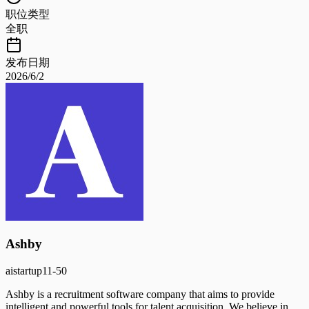
职位类型
全职
发布日期
2026/6/2
Ashby
ai
startup
11-50
Ashby is a recruitment software company that aims to provide
intelligent and powerful tools for talent acquisition. We believe in