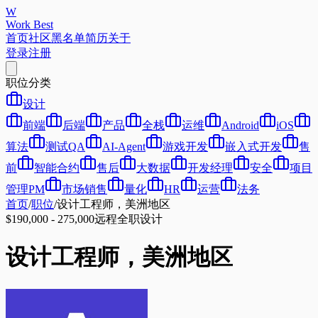
W
Work Best
首页
社区
黑名单
简历
关于
登录
注册
职位分类
设计
前端
后端
产品
全栈
运维
Android
iOS
算法
测试QA
AI-Agent
游戏开发
嵌入式开发
售
前
智能合约
售后
大数据
开发经理
安全
项目
管理PM
市场销售
量化
HR
运营
法务
首页
/
职位
/
设计工程师，美洲地区
$190,000 - 275,000
远程
全职
设计
设计工程师，美洲地区