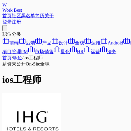
W
Work Best
首页
社区
黑名单
简历
关于
登录
注册
职位分类
前端
后端
产品
设计
全栈
运维
Android
项目管理PM
市场销售
量化
HR
运营
法务
首页
/
职位
/
ios工程师
薪资未公开
On-Site
全职
ios工程师