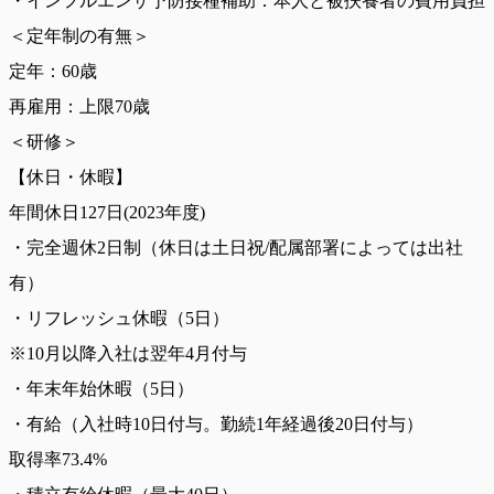
・インフルエンザ予防接種補助：本人と被扶養者の費用負担
＜定年制の有無＞
定年：60歳
再雇用：上限70歳
＜研修＞
【休日・休暇】
年間休日127日(2023年度)
・完全週休2日制（休日は土日祝/配属部署によっては出社
有）
・リフレッシュ休暇（5日）
※10月以降入社は翌年4月付与
・年末年始休暇（5日）
・有給（入社時10日付与。勤続1年経過後20日付与）
取得率73.4%