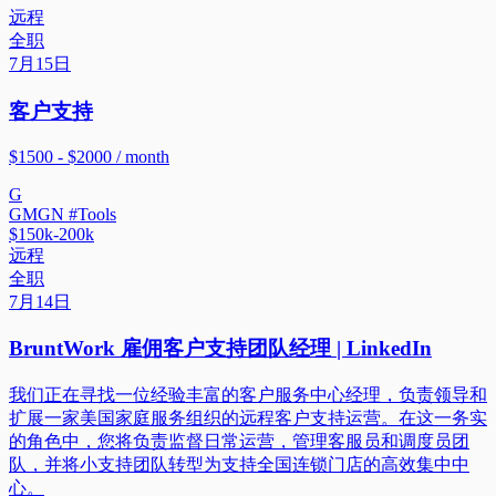
远程
全职
7月15日
客户支持
$1500 - $2000 / month
G
GMGN #Tools
$150k-200k
远程
全职
7月14日
BruntWork 雇佣客户支持团队经理 | LinkedIn
我们正在寻找一位经验丰富的客户服务中心经理，负责领导和
扩展一家美国家庭服务组织的远程客户支持运营。在这一务实
的角色中，您将负责监督日常运营，管理客服员和调度员团
队，并将小支持团队转型为支持全国连锁门店的高效集中中
心。