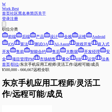
W
Work Best
首页
社区
黑名单
简历
关于
登录
注册
职位分类
前端
后端
产品
设计
全栈
运维
Android
iOS
算法
测试QA
AI-Agent
游戏开发
嵌入式
开发
售前
智能合约
售后
大数据
开发经理
安
全
项目管理PM
市场销售
量化
HR
运营
法务
首页
/
职位
/
东京手机应用工程师/灵活工作/远程可能/成员
¥500,000 - 666,667
远程
全职
东京手机应用工程师/灵活工
作/远程可能/成员