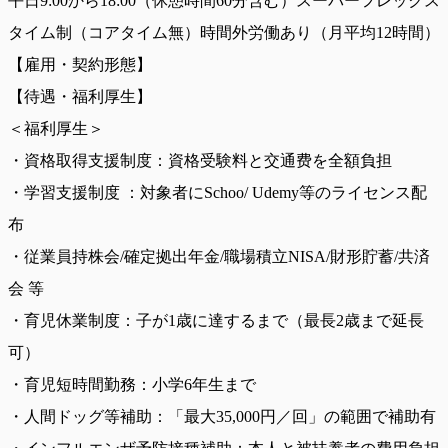
平日9:00から18:00（休憩時間60分含む）スーパーフレックス
タイム制（コアタイム無）時間外労働あり（月平均12時間）
【雇用・契約形態】
【待遇・福利厚生】
＜福利厚生＞
・資格取得支援制度：資格受験料と交通费を全額負担
・学習支援制度 ：対象者にSchoo/ Udemy等のライセンス配
布
・従業員持株会/確定拠出年金/職場積立NISA/財形貯蓄/共済
会 等
・育児休業制度：子が1歳に達するまで（最長2歳まで延長
可）
・育児短時間勤務：小学6年生まで
・人間ドッグ等補助：「最大35,000円／回」の範囲で補助有