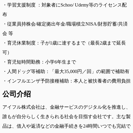
・学習支援制度 ：対象者にSchoo/ Udemy等のライセンス配
布
・従業員持株会/確定拠出年金/職場積立NISA/財形貯蓄/共済
会 等
・育児休業制度：子が1歳に達するまで（最長2歳まで延長
可）
・育児短時間勤務：小学6年生まで
・人間ドッグ等補助：「最大35,000円／回」の範囲で補助有
・インフルエンザ予防接種補助：本人と被扶養者の費用負担
公司介绍
アイフル株式会社は、金融サービスのデジタル化を推進し、
誰もが自分らしく生きられる社会を目指す会社です。主な製
品は、借入や返済などの金融手続きを24時間いつでも完結で