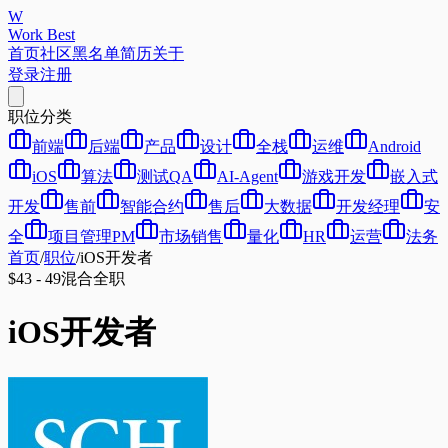
W
Work Best
首页
社区
黑名单
简历
关于
登录
注册
职位分类
前端
后端
产品
设计
全栈
运维
Android
iOS
算法
测试QA
AI-Agent
游戏开发
嵌入式
开发
售前
智能合约
售后
大数据
开发经理
安
全
项目管理PM
市场销售
量化
HR
运营
法务
首页
/
职位
/
iOS开发者
$43 - 49
混合
全职
iOS开发者