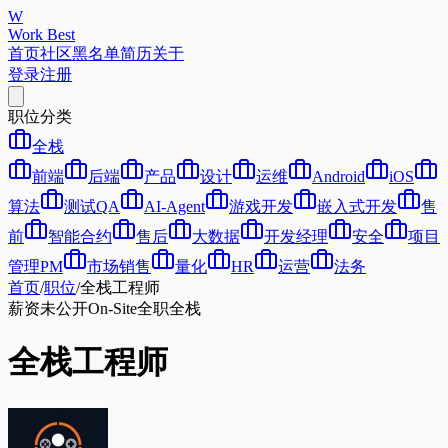
W
Work Best
首页
社区
黑名单
简历
关于
登录
注册
职位分类
全栈
前端
后端
产品
设计
运维
Android
iOS
算法
测试QA
AI-Agent
游戏开发
嵌入式开发
售
前
智能合约
售后
大数据
开发经理
安全
项目
管理PM
市场销售
量化
HR
运营
法务
首页
/
职位
/
全栈工程师
薪资未公开
On-Site
全职
全栈
全栈工程师