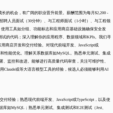
机会，有广阔的职业晋升前景。薪酬范围为每月$2,200 -
时）、与招聘人员面试（30分钟）、与工程师面试（1小时）、与工程领
PI；管理发布，使用工具如分组、功能标志和应用商店基础设施确保安全发
试的代码；深入理解你的应用程序、数据领域和KPIs。我们寻
移动应用商店开发和交付经验。对现代前端开发、JavaScript或
文、导航模式和性能优化。理解关系数据库如MySQL。熟悉单元测试、集成
求、设计、实现、部署、监控和改进。能够进行高质量代码审查，关注可维护性、
laude或等大语言模型工具的经验，候选人必须能够利用AI
付经验；熟悉现代前端开发、JavaScript或TypeScript，以及使
数据库如MySQL；熟悉单元测试、集成测试和E2E测试（Jest、