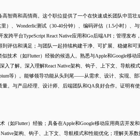
智商和高情商。这个职位提供了一个在快速成长团队中茁壮成长的
）、Wonderlic测试（30-40分钟）、编码评估（1.5小
发跨平台TypeScript React Native应用和Go后端A
到评估和满足；与团队一起持续构建干净、可扩展、稳健和可测
类似技术（如Flutter）经验的候选人。熟悉与Apple和Google
建应用程序有深入了解。深入理解React Native架构、钩子、上下
ibrary、Detox、Appium等）。能够领导功能从头到尾——从需
。与产品经理、设计师、后端团队和QA良好合作。证明有使用C
术（如Flutter）经验；具备在Apple和Google移动应用商店开发和交
eact Native架构、钩子、上下文、导航模式和性能优化；理解关系