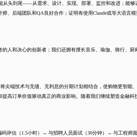
、Appium等）；能够领导功能从头到尾——从需求、设计、实现、部署、监
、后端团队和QA良好合作；证明有使用Claude或等大语言
人和决心的创新者；我们还拥有擅长音乐、瑜伽、骑行、厨师、高尔
支付，将尖端技术与无缝、无利息的分期计划相结合，使购物更智
和提高订单价值驱动真正的商业影响。随着我们继续塑造金融科
→ 编码评估（1.5小时）→ 与招聘人员面试（30分钟）→ 与工程师面试