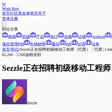
W
Work Best
首页
社区
黑名单
简历
关于
登录
注册
职位分类
前端
后端
产品
设计
全栈
运维
Android
项目管理PM
市场销售
量化
HR
运营
法务
首页
/
职位
/
Sezzle正在招聘初级移动工程师（巴西）：巴西 | Linke
$2,200 - 3,500
远程
全职
Sezzle正在招聘初级移动工程师（巴
Sezzle