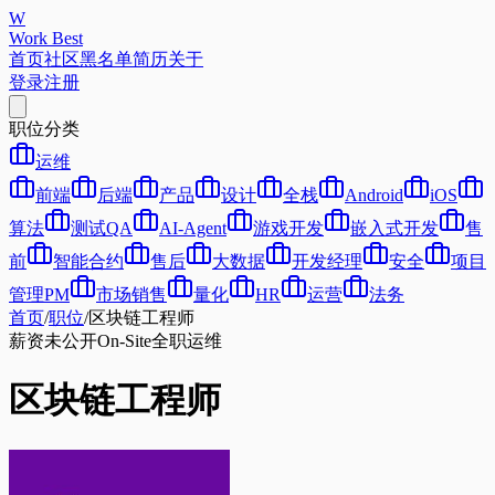
W
Work Best
首页
社区
黑名单
简历
关于
登录
注册
职位分类
运维
前端
后端
产品
设计
全栈
Android
iOS
算法
测试QA
AI-Agent
游戏开发
嵌入式开发
售
前
智能合约
售后
大数据
开发经理
安全
项目
管理PM
市场销售
量化
HR
运营
法务
首页
/
职位
/
区块链工程师
薪资未公开
On-Site
全职
运维
区块链工程师