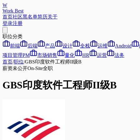
W
Work Best
首页
社区
黑名单
简历
关于
登录
注册
职位分类
前端
后端
产品
设计
全栈
运维
Android
项目管理PM
市场销售
量化
HR
运营
法务
首页
/
职位
/
GBS印度软件工程师II级B
薪资未公开
On-Site
全职
GBS印度软件工程师II级B