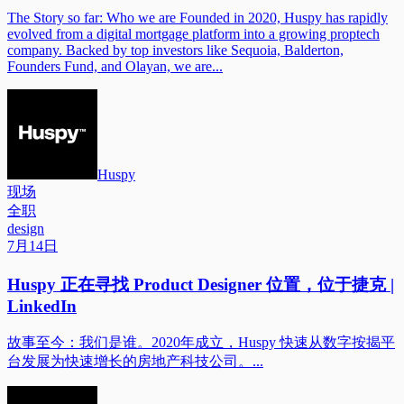
The Story so far: Who we are Founded in 2020, Huspy has rapidly
evolved from a digital mortgage platform into a growing proptech
company. Backed by top investors like Sequoia, Balderton,
Founders Fund, and Olayan, we are...
Huspy
现场
全职
design
7月14日
Huspy 正在寻找 Product Designer 位置，位于捷克 |
LinkedIn
故事至今：我们是谁。2020年成立，Huspy 快速从数字按揭平
台发展为快速增长的房地产科技公司。...