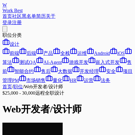
W
Work Best
首页
社区
黑名单
简历
关于
登录
注册
职位分类
设计
前端
后端
产品
全栈
运维
Android
iOS
算法
测试QA
AI-Agent
游戏开发
嵌入式开发
售
前
智能合约
售后
大数据
开发经理
安全
项目
管理PM
市场销售
量化
HR
运营
法务
首页
/
职位
/
Web开发者/设计师
$25,000 - 30,000
远程
全职
设计
Web开发者/设计师