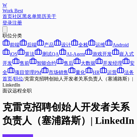
W
Work Best
首页
社区
黑名单
简历
关于
登录
注册
职位分类
前端
后端
产品
设计
全栈
运维
Android
iOS
算法
测试QA
AI-Agent
游戏开发
嵌入式
开发
售前
智能合约
售后
大数据
开发经理
安
全
项目管理PM
市场销售
量化
HR
运营
法务
首页
/
职位
/
克雷克招聘创始人开发者关系负责人（塞浦路斯）|
LinkedIn
面议
远程
全职
克雷克招聘创始人开发者关系
负责人（塞浦路斯）| LinkedIn