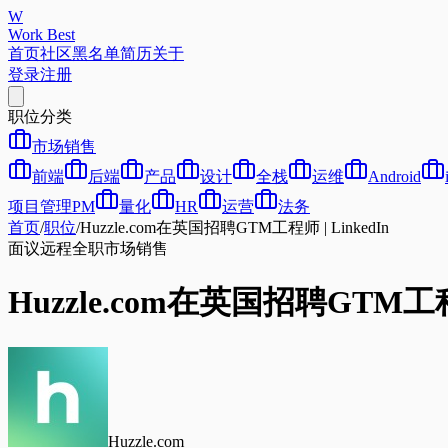
W
Work Best
首页
社区
黑名单
简历
关于
登录
注册
职位分类
市场销售
前端
后端
产品
设计
全栈
运维
Android
项目管理PM
量化
HR
运营
法务
首页
/
职位
/
Huzzle.com在英国招聘GTM工程师 | LinkedIn
面议
远程
全职
市场销售
Huzzle.com在英国招聘GTM工程师
Huzzle.com