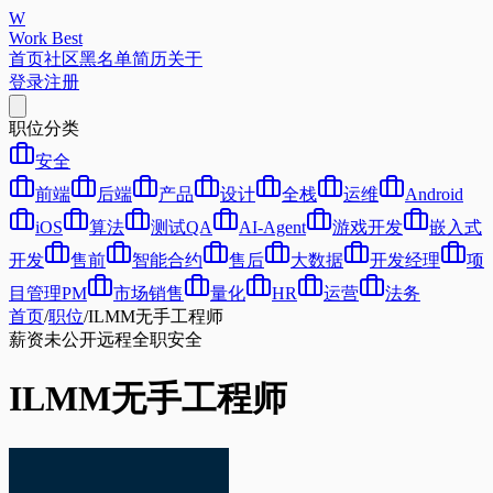
W
Work Best
首页
社区
黑名单
简历
关于
登录
注册
职位分类
安全
前端
后端
产品
设计
全栈
运维
Android
iOS
算法
测试QA
AI-Agent
游戏开发
嵌入式
开发
售前
智能合约
售后
大数据
开发经理
项
目管理PM
市场销售
量化
HR
运营
法务
首页
/
职位
/
ILMM无手工程师
薪资未公开
远程
全职
安全
ILMM无手工程师