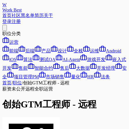
W
Work Best
首页
社区
黑名单
简历
关于
登录
注册
职位分类
运营
前端
后端
产品
设计
全栈
运维
Android
iOS
算法
测试QA
AI-Agent
游戏开发
嵌入式
开发
售前
智能合约
售后
大数据
开发经理
安
全
项目管理PM
市场销售
量化
HR
法务
首页
/
职位
/
创始GTM工程师 - 远程
薪资未公开
远程
全职
运营
创始GTM工程师 - 远程