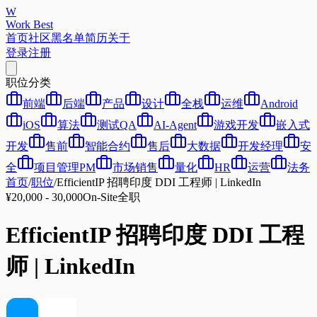
W
Work Best
首页
社区
黑名单
简历
关于
登录
注册
职位分类
前端
后端
产品
设计
全栈
运维
Android
iOS
算法
测试QA
AI-Agent
游戏开发
嵌入式
开发
售前
智能合约
售后
大数据
开发经理
安
全
项目管理PM
市场销售
量化
HR
运营
法务
首页
/
职位
/
EfficientIP 招聘印度 DDI 工程师 | LinkedIn
¥20,000 - 30,000
On-Site
全职
EfficientIP 招聘印度 DDI 工程
师 | LinkedIn