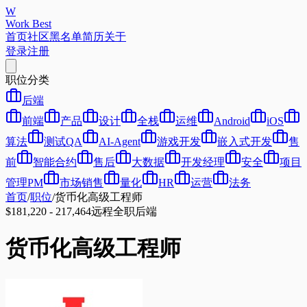
W
Work Best
首页
社区
黑名单
简历
关于
登录
注册
职位分类
后端
前端
产品
设计
全栈
运维
Android
iOS
算法
测试QA
AI-Agent
游戏开发
嵌入式开发
售
前
智能合约
售后
大数据
开发经理
安全
项目
管理PM
市场销售
量化
HR
运营
法务
首页
/
职位
/
货币化高级工程师
$181,220 - 217,464
远程
全职
后端
货币化高级工程师