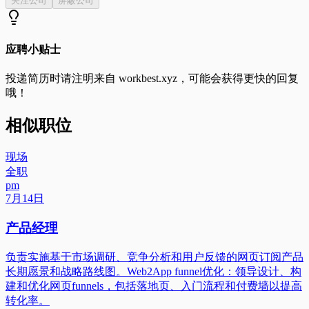
关注公司
屏蔽公司
应聘小贴士
投递简历时请注明来自
workbest.xyz
，可能会获得更快的回复
哦！
相似职位
现场
全职
pm
7月14日
产品经理
负责实施基于市场调研、竞争分析和用户反馈的网页订阅产品
长期愿景和战略路线图。Web2App funnel优化：领导设计、构
建和优化网页funnels，包括落地页、入门流程和付费墙以提高
转化率。