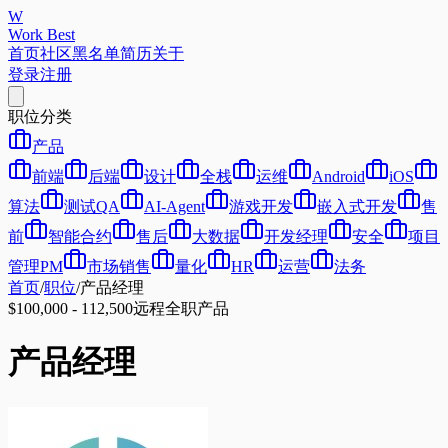
W
Work Best
首页
社区
黑名单
简历
关于
登录
注册
职位分类
产品
前端
后端
设计
全栈
运维
Android
iOS
算法
测试QA
AI-Agent
游戏开发
嵌入式开发
售
前
智能合约
售后
大数据
开发经理
安全
项目
管理PM
市场销售
量化
HR
运营
法务
首页
/
职位
/
产品经理
$100,000 - 112,500
远程
全职
产品
产品经理