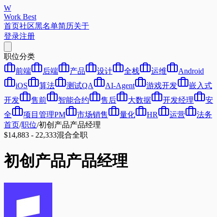
W
Work Best
首页
社区
黑名单
简历
关于
登录
注册
职位分类
前端
后端
产品
设计
全栈
运维
Android
iOS
算法
测试QA
AI-Agent
游戏开发
嵌入式
开发
售前
智能合约
售后
大数据
开发经理
安
全
项目管理PM
市场销售
量化
HR
运营
法务
首页
/
职位
/
初创产品产品经理
$14,883 - 22,333
混合
全职
初创产品产品经理