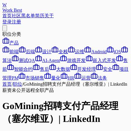
W
Work Best
首页
社区
黑名单
简历
关于
登录
注册
职位分类
产品
前端
后端
设计
全栈
运维
Android
iOS
算法
测试QA
AI-Agent
游戏开发
嵌入式开发
售
前
智能合约
售后
大数据
开发经理
安全
项目
管理PM
市场销售
量化
HR
运营
法务
首页
/
职位
/
GoMining招聘支付产品经理（塞尔维亚）| LinkedIn
薪资未公开
远程
全职
产品
GoMining招聘支付产品经理
（塞尔维亚）| LinkedIn