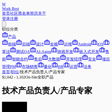
W
Work Best
首页
社区
黑名单
简历
关于
登录
注册
职位分类
产品
前端
后端
设计
全栈
运维
Android
iOS
算法
测试QA
AI-Agent
游戏开发
嵌入式开发
售
前
智能合约
售后
大数据
开发经理
安全
项目
管理PM
市场销售
量化
HR
运营
法务
首页
/
职位
/
技术产品负责人/产品专家
$1,042 - 1,102
On-Site
全职
产品
技术产品负责人/产品专家